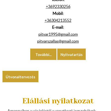
+3692330256
Mobil:
+36304213552
E-mail:
pitvar1995@gmail.com
pitvarszallas@gmail.com
További...
Nyitvatartás
Útvonaltervezés
Elállási nyilatkozat