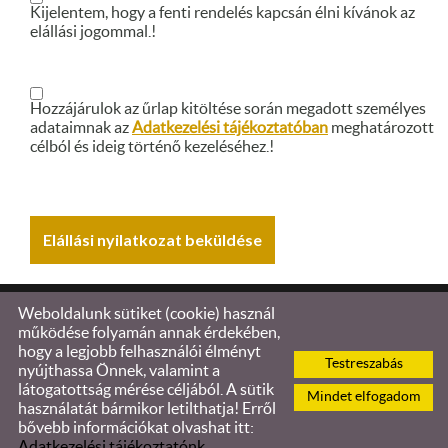
Kijelentem, hogy a fenti rendelés kapcsán élni kívánok az
elállási jogommal.!
Hozzájárulok az űrlap kitöltése során megadott személyes
adataimnak az
Adatkezelési tájékoztatóban
meghatározott
célból és ideig történő kezeléséhez.!
Weboldalunk sütiket (cookie) használ
© 2026 -
működése folyamán annak érdekében,
hogy a legjobb felhasználói élményt
Testreszabás
Oldal információk
l
Adatkezelési tájékoztató
l
ÁSZF
nyújthassa Önnek, valamint a
l
Impresszum
l
Elállási nyilatkozat
l
Sütik kezelése
látogatottság mérése céljából. A sütik
Mindet elfogadom
használatát bármikor letilthatja! Erről
bővebb információkat olvashat itt:
Adatkezelési tájékoztatónk