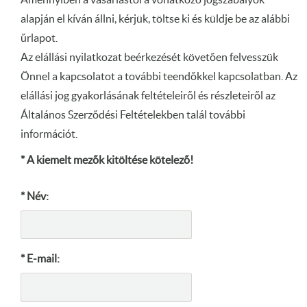
Amennyiben a vásárlástól a vonatkozó jogszabályok
alapján el kíván állni, kérjük, töltse ki és küldje be az alábbi
űrlapot.
Az elállási nyilatkozat beérkezését követően felvesszük
Önnel a kapcsolatot a további teendőkkel kapcsolatban. Az
elállási jog gyakorlásának feltételeiről és részleteiről az
Általános Szerződési Feltételekben talál további
információt.
* A kiemelt mezők kitöltése kötelező!
* Név:
* E-mail: